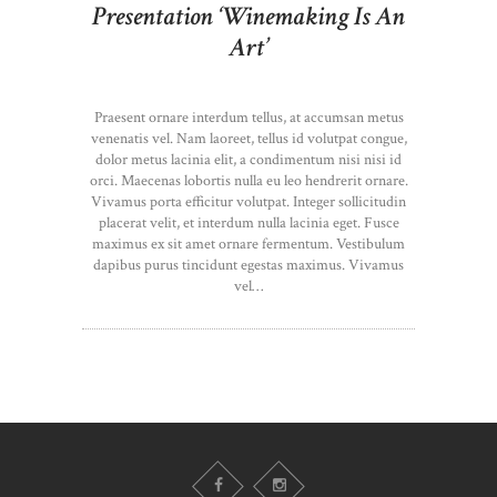
Presentation ‘Winemaking Is An
Art’
Praesent ornare interdum tellus, at accumsan metus
venenatis vel. Nam laoreet, tellus id volutpat congue,
dolor metus lacinia elit, a condimentum nisi nisi id
orci. Maecenas lobortis nulla eu leo hendrerit ornare.
Vivamus porta efficitur volutpat. Integer sollicitudin
placerat velit, et interdum nulla lacinia eget. Fusce
maximus ex sit amet ornare fermentum. Vestibulum
dapibus purus tincidunt egestas maximus. Vivamus
vel…