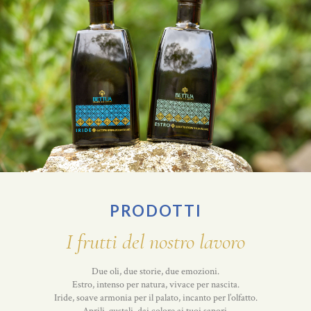
PRODOTTI
I frutti del nostro lavoro
Due oli, due storie, due emozioni.
Estro, intenso per natura, vivace per nascita.
Iride, soave armonia per il palato, incanto per l’olfatto.
Aprili, gustali, dai colore ai tuoi sapori.