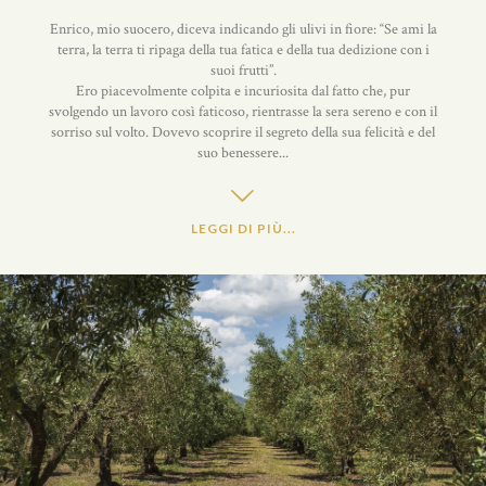
Enrico, mio suocero, diceva indicando gli ulivi in fiore: “Se ami la
terra, la terra ti ripaga della tua fatica e della tua dedizione con i
suoi frutti”.
Ero piacevolmente colpita e incuriosita dal fatto che, pur
svolgendo un lavoro così faticoso, rientrasse la sera sereno e con il
sorriso sul volto. Dovevo scoprire il segreto della sua felicità e del
suo benessere...
LEGGI DI PIÙ...